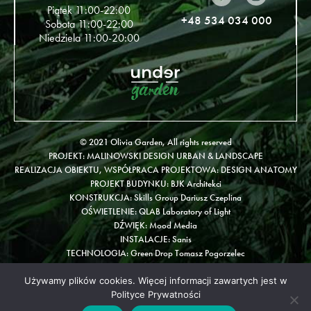
Piątek 11:00-22:00
+48 534 034 000
Sobota 11:00-22:00
Niedziela 11:00-20:00
© 2021 Olivia Garden, All rights reserved
PROJEKT: MALINOWSKI DESIGN URBAN & LANDSCAPE
REALIZACJA OBIEKTU, WSPÓŁPRACA PROJEKTOWA: DESIGN ANATOMY
PROJEKT BUDYNKU: BJK Architekci
KONSTRUKCJA: Skills Group Dariusz Czeplina
OŚWIETLENIE: QLAB Laboratory of Light
DŹWIĘK: Mood Media
INSTALACJE: Sanis
TECHNOLOGIA: Green Drop Tomasz Pogorzelec
Regulamin
Używamy plików cookies. Więcej informacji zawartych jest w
Polityka prywatności
Polityce Prywatności
Project:
Studio Brothers - strony internetowe