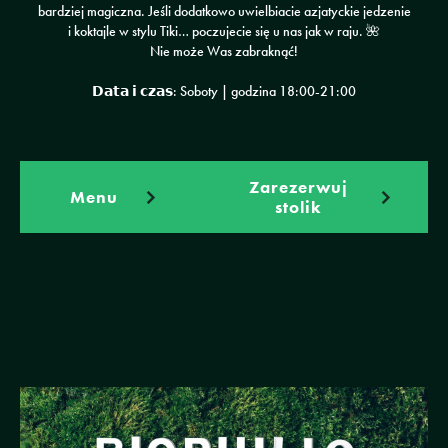
bardziej magiczna. Jeśli dodatkowo uwielbiacie azjatyckie jedzenie
i koktajle w stylu Tiki… poczujecie się u nas jak w raju. 🌺
Nie może Was zabraknąć!
𝗗𝗮𝘁𝗮 𝗶 𝗰𝘇𝗮𝘀: Soboty | godzina 18:00-21:00
Zarezerwuj
Menu
stolik