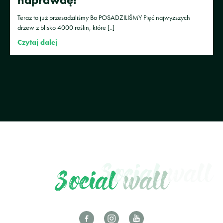
Teraz to już przesadziliśmy Bo POSADZILIŚMY Pięć najwyższych
drzew z blisko 4000 roślin, które [..]
Czytaj dalej
Social
wall
Social
wall