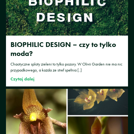
BIOPHILIC DESIGN – czy to tylko
moda?
Chaotyczne sploty zieleni to tylko pozory. W Olivii Garden nie ma nic
przypadkowego, a każda ze stref spełnia [..]
Czytaj dalej